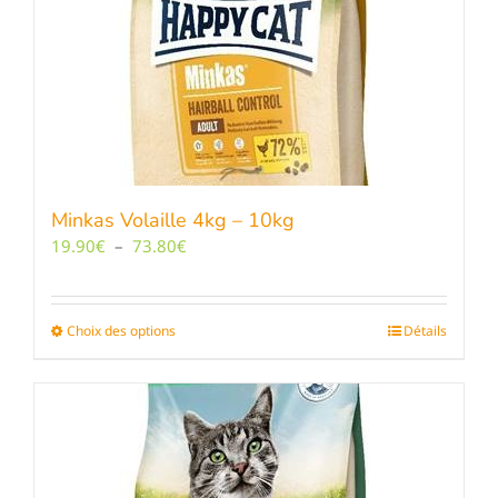
Minkas Volaille 4kg – 10kg
Plage
19.90
€
–
73.80
€
de
prix :
19.90€
Choix des options
Ce
Détails
à
produit
73.80€
a
plusieurs
variations.
Les
options