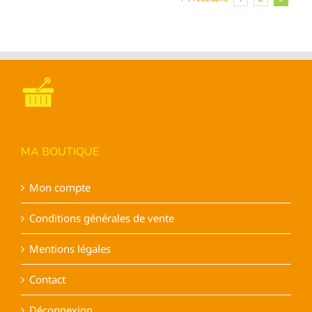
variations.
Les
options
peuvent
être
choisies
sur
la
page
du
MA BOUTIQUE
produit
Mon compte
Conditions générales de vente
Mentions légales
Contact
Déconnexion