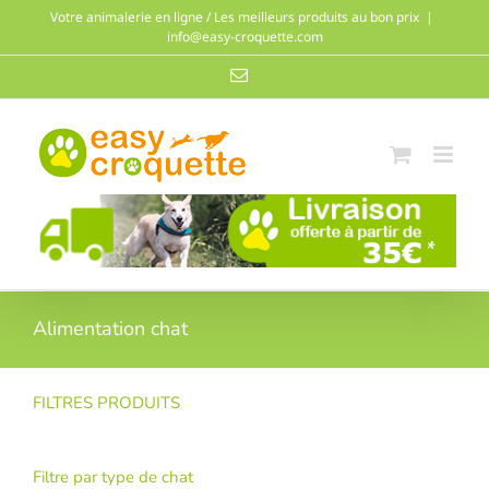
Passer
Votre animalerie en ligne / Les meilleurs produits au bon prix
|
au
info@easy-croquette.com
contenu
Email
Alimentation chat
FILTRES PRODUITS
Filtre par type de chat