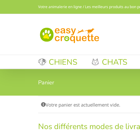
Passer
Votre animalerie en ligne / Les meilleurs produits au bon p
au
contenu
CHIENS
CHATS
Panier
Votre panier est actuellement vide.
Nos différents modes de livr