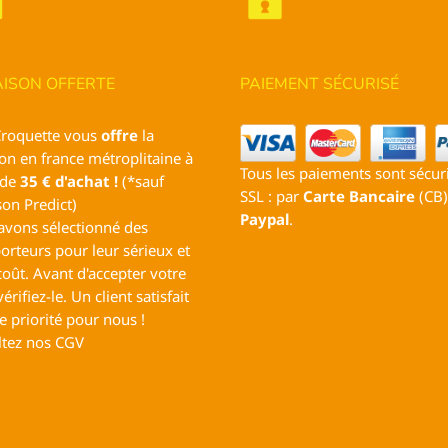
AISON OFFERTE
PAIEMENT SÉCURISÉ
Croquette vous
offre
la
son en france métroplitaine à
Tous les paiements sont sécur
 de
35 € d'achat !
(*sauf
SSL : par
Carte Bancaire
(CB)
son Predict)
Paypal
.
avons sélectionné des
orteurs pour leur sérieux et
coût. Avant d'accepter votre
vérifiez-le. Un client satisfait
e priorité pour nous !
ltez nos
CGV