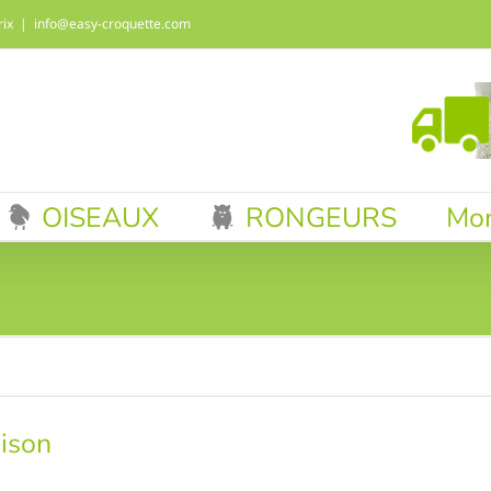
rix
|
info@easy-croquette.com
OISEAUX
RONGEURS
Mo
aison