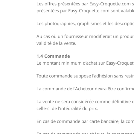
Les offres présentées par Easy-Croquette.com so
présentées par Easy-Croquette.com sont valable
Les photographies, graphismes et les descriptio
Au cas où un fournisseur modifierait un produit
validité de la vente.
1.4 Commande
Le montant minimum d’achat sur Easy-Croquette.
Toute commande suppose l’adhésion sans restric
La commande de l’Acheteur devra être confirmé
La vente ne sera considérée comme définitive q
celle-ci de l’intégralité du prix.
En cas de commande par carte bancaire, la com
En cas de commande par chèque, la commande n’