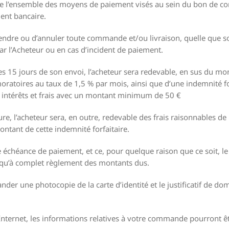
e l’ensemble des moyens de paiement visés au sein du bon de com
ent bancaire.
endre ou d’annuler toute commande et/ou livraison, quelle que soi
r l’Acheteur ou en cas d’incident de paiement.
s 15 jours de son envoi, l’acheteur sera redevable, en sus du mont
ratoires au taux de 1,5 % par mois, ainsi que d’une indemnité fo
intérêts et frais avec un montant minimum de 50 €
re, l’acheteur sera, en outre, redevable des frais raisonnables de 
ontant de cette indemnité forfaitaire.
e échéance de paiement, et ce, pour quelque raison que ce soit, l
squ’à complet règlement des montants dus.
der une photocopie de la carte d’identité et le justificatif de do
 Internet, les informations relatives à votre commande pourront êtr