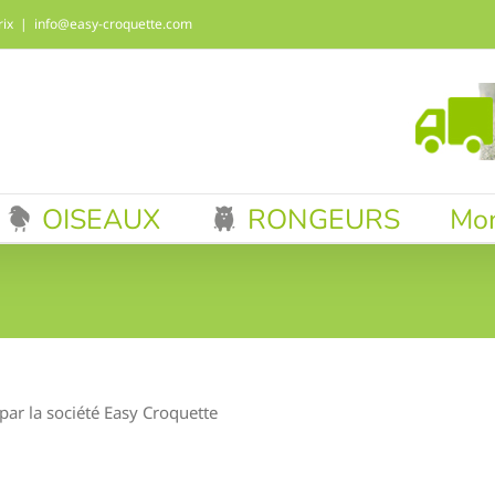
rix
|
info@easy-croquette.com
OISEAUX
RONGEURS
Mo
 par la société Easy Croquette