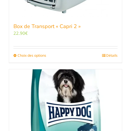
Box de Transport « Capri 2 »
22.90
€
Choix des options
Ce
Détails
produit
a
plusieurs
variations.
Les
options
peuvent
être
choisies
sur
la