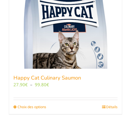
Les
options
peuvent
être
choisies
sur
la
page
du
produit
Happy Cat Culinary Saumon
Plage
27.90
€
–
99.80
€
de
prix :
27.90€
Choix des options
Ce
Détails
à
produit
99.80€
a
plusieurs