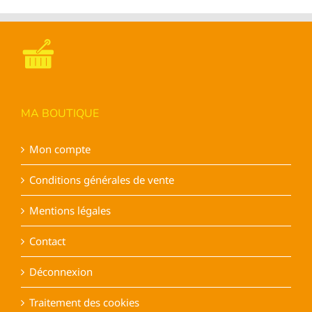
variations.
Les
options
peuvent
être
choisies
sur
MA BOUTIQUE
la
page
Mon compte
du
produit
Conditions générales de vente
Mentions légales
Contact
Déconnexion
Traitement des cookies