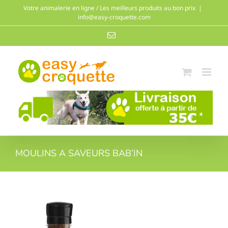
Passer
Votre animalerie en ligne / Les meilleurs produits au bon prix
|
au
info@easy-croquette.com
contenu
Email
MOULINS A SAVEURS BAB’IN