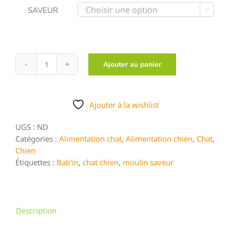
SAVEUR

Ajouter au panier
quantité
de
MOULINS
A
Ajouter à la wishlist
SAVEURS
UGS :
ND
BAB'IN
Catégories :
Alimentation chat
,
Alimentation chien
,
Chat
,
Chien
Étiquettes :
Bab'in
,
chat chien
,
moulin saveur
Description