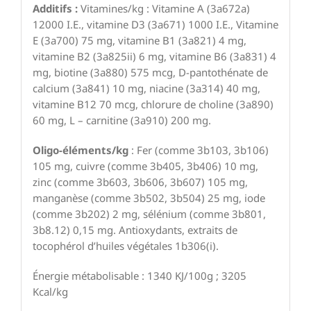
Additifs :
Vitamines/kg : Vitamine A (3a672a)
12000 I.E., vitamine D3 (3a671) 1000 I.E., Vitamine
E (3a700) 75 mg, vitamine B1 (3a821) 4 mg,
vitamine B2 (3a825ii) 6 mg, vitamine B6 (3a831) 4
mg, biotine (3a880) 575 mcg, D-pantothénate de
calcium (3a841) 10 mg, niacine (3a314) 40 mg,
vitamine B12 70 mcg, chlorure de choline (3a890)
60 mg, L – carnitine (3a910) 200 mg.
Oligo-éléments/kg
: Fer (comme 3b103, 3b106)
105 mg, cuivre (comme 3b405, 3b406) 10 mg,
zinc (comme 3b603, 3b606, 3b607) 105 mg,
manganèse (comme 3b502, 3b504) 25 mg, iode
(comme 3b202) 2 mg, sélénium (comme 3b801,
3b8.12) 0,15 mg. Antioxydants, extraits de
tocophérol d’huiles végétales 1b306(i).
Énergie métabolisable : 1340 KJ/100g ; 3205
Kcal/kg