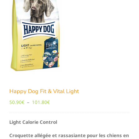
Happy Dog Fit & Vital Light
Plage
50.90
€
–
101.80
€
de
prix :
Light Calorie Control
50.90€
à
Croquette allégée et rassasiante pour les chiens en
101.80€