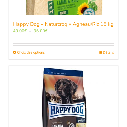
du
produit
Happy Dog « Naturcroq » Agneau/Riz 15 kg
Plage
49.00
€
–
96.00
€
de
prix :
49.00€
Choix des options
Ce
Détails
à
produit
96.00€
a
plusieurs
variations.
Les
options
peuvent
être
choisies
sur
la