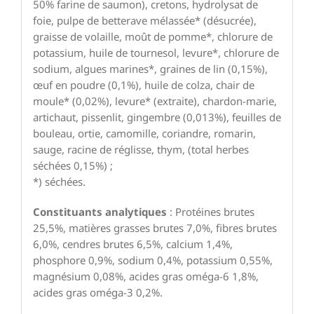
50% farine de saumon), cretons, hydrolysat de
foie, pulpe de betterave mélassée* (désucrée),
graisse de volaille, moût de pomme*, chlorure de
potassium, huile de tournesol, levure*, chlorure de
sodium, algues marines*, graines de lin (0,15%),
œuf en poudre (0,1%), huile de colza, chair de
moule* (0,02%), levure* (extraite), chardon-marie,
artichaut, pissenlit, gingembre (0,013%), feuilles de
bouleau, ortie, camomille, coriandre, romarin,
sauge, racine de réglisse, thym, (total herbes
séchées 0,15%) ;
*) séchées.
Constituants analytiques
: Protéines brutes
25,5%, matières grasses brutes 7,0%, fibres brutes
6,0%, cendres brutes 6,5%, calcium 1,4%,
phosphore 0,9%, sodium 0,4%, potassium 0,55%,
magnésium 0,08%, acides gras oméga-6 1,8%,
acides gras oméga-3 0,2%.