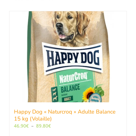
Happy Dog « Naturcroq » Adulte Balance
15 kg (Volaille)
Plage
46.90
€
–
89.80
€
de