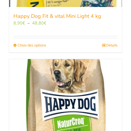
Happy Dog Fit & vital Mini Light 4 kg
Plage
8.90
€
–
48.80
€
de
prix :
8.90€
Choix des options
Ce
Détails
à
produit
48.80€
a
plusieurs
variations.
Les
options
peuvent
être
choisies
sur
la
page